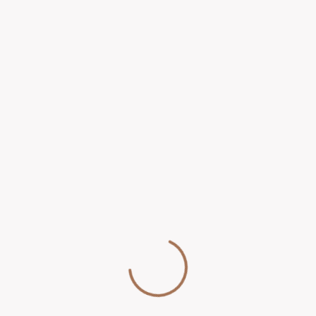
momentul programării.
În cazul anulării unei programări, clientul este rugat
să anunțe cu cel puțin 24 de ore înainte.
7. Protecția datelor
Prelucrarea datelor personale se face conform
Regulamentului (UE) 2016/679 (GDPR). Detalii complete
găsești în pagina
Politica de Confidențialitate
.
8. Drepturile de
proprietate intelectuală
Toate materialele publicate pe site (texte, imagini, logo,